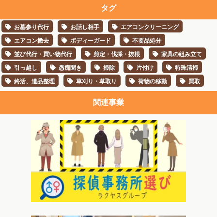
タグ
お墓参り代行
お話し相手
エアコンクリーニング
エアコン撤去
ボディーガード
不要品処分
並び代行・買い物代行
剪定・伐採・抜根
家具の組み立て
引っ越し
愚痴聞き
掃除
片付け
特殊清掃
終活、遺品整理
草刈り・草取り
荷物の移動
買取
関連事業