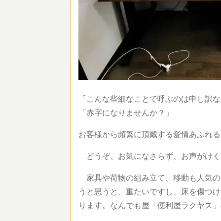
「こんな些細なことで呼ぶのは申し訳ない
「赤字になりませんか？」
お客様から頻繁に頂戴する愛情あふれる
どうぞ、お気になさらず、お声がけく
家具や荷物の組み立て、移動も人気の
うと思うと、重たいですし、床を傷つけ
ります。なんでも屋「便利屋ラクヤス」