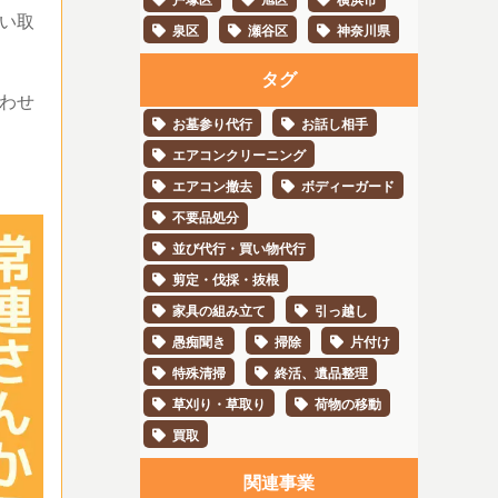
い取
泉区
瀬谷区
神奈川県
タグ
わせ
お墓参り代行
お話し相手
エアコンクリーニング
エアコン撤去
ボディーガード
不要品処分
並び代行・買い物代行
剪定・伐採・抜根
家具の組み立て
引っ越し
愚痴聞き
掃除
片付け
特殊清掃
終活、遺品整理
草刈り・草取り
荷物の移動
買取
関連事業