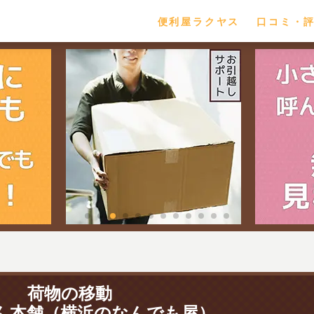
便利屋ラクヤス
口コミ・
荷物の移動
ん本舗（横浜のなんでも屋）