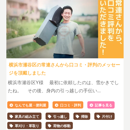
横浜市瀬谷区の常連さんから口コミ・評判のメッセー
ジを頂戴しました
横浜市瀬谷区Y様 最初に依頼したのは、雪かきでし
たね。 その後、身内の引っ越しの手伝い...
なんでも屋・便利屋
口コミ・評判
記事を見る
家具の組み立て
引っ越し
掃除
片付け
草刈り・草取り
荷物の移動