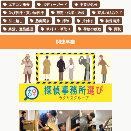
エアコン撤去
ボディーガード
不要品処分
並び代行・買い物代行
剪定・伐採・抜根
家具の組み立て
引っ越し
愚痴聞き
掃除
片付け
特殊清掃
終活、遺品整理
草刈り・草取り
荷物の移動
買取
関連事業