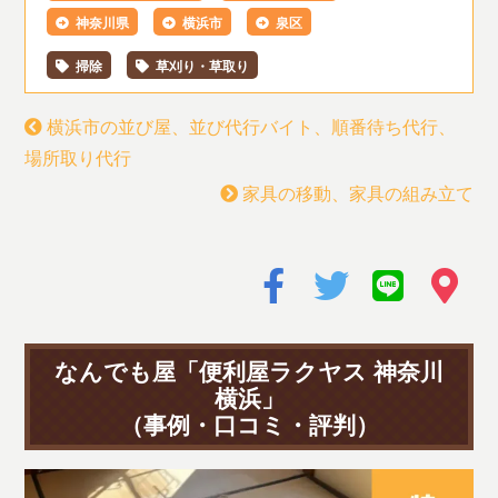
神奈川県
横浜市
泉区
掃除
草刈り・草取り
横浜市の並び屋、並び代行バイト、順番待ち代行、
場所取り代行
家具の移動、家具の組み立て
なんでも屋「便利屋ラクヤス 神奈川
横浜」
（事例・口コミ・評判）