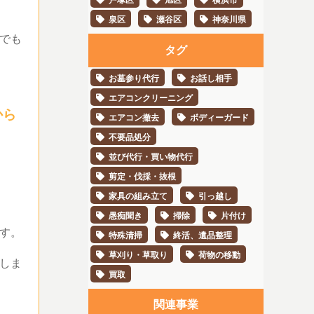
泉区
瀬谷区
神奈川県
でも
タグ
お墓参り代行
お話し相手
エアコンクリーニング
から
エアコン撤去
ボディーガード
不要品処分
並び代行・買い物代行
剪定・伐採・抜根
家具の組み立て
引っ越し
愚痴聞き
掃除
片付け
す。
特殊清掃
終活、遺品整理
草刈り・草取り
荷物の移動
しま
買取
関連事業