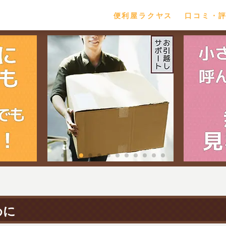
便利屋ラクヤス
口コミ・
めに