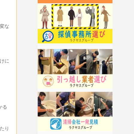
変な
けに
かる
たり