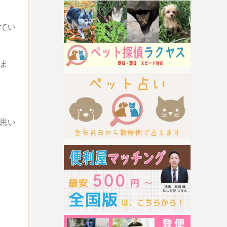
てい
ま
思い