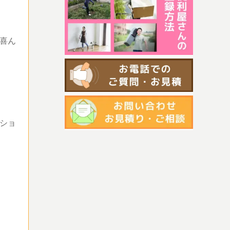
喜ん
ショ