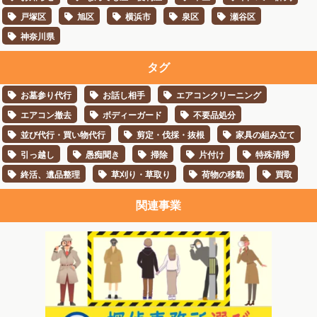
戸塚区
旭区
横浜市
泉区
瀬谷区
神奈川県
タグ
お墓参り代行
お話し相手
エアコンクリーニング
エアコン撤去
ボディーガード
不要品処分
並び代行・買い物代行
剪定・伐採・抜根
家具の組み立て
引っ越し
愚痴聞き
掃除
片付け
特殊清掃
終活、遺品整理
草刈り・草取り
荷物の移動
買取
関連事業