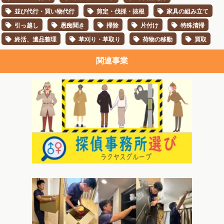
並び代行・買い物代行
剪定・伐採・抜根
家具の組み立て
引っ越し
愚痴聞き
掃除
片付け
特殊清掃
終活、遺品整理
草刈り・草取り
荷物の移動
買取
関連事業