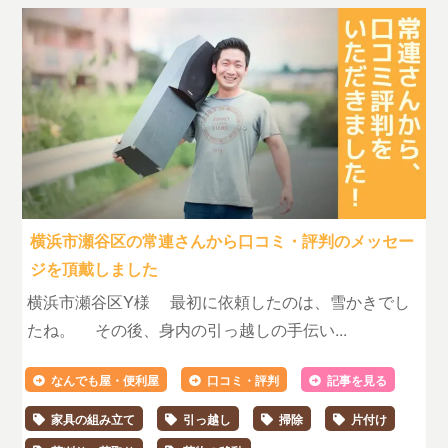
横浜市瀬谷区の常連さんから口コミ・評判のメッセー
ジを頂戴しました
横浜市瀬谷区Y様 最初に依頼したのは、雪かきでし
たね。 その後、身内の引っ越しの手伝い...
なんでも屋・便利屋
口コミ・評判
記事を見る
家具の組み立て
引っ越し
掃除
片付け