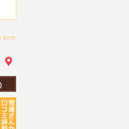
えるのか
）