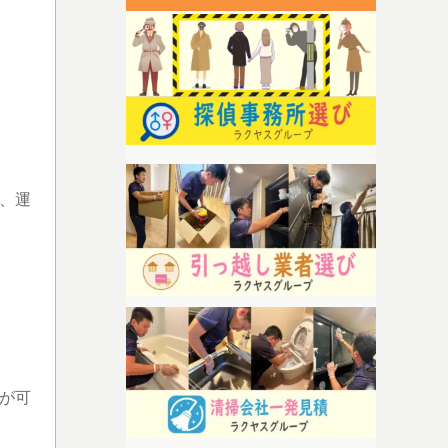
、運
が可