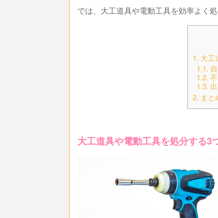
では、大工道具や電動工具を効率よく
1.
大工
1.1.
自
1.2.
不
1.3.
出
2.
まと
大工道具や電動工具を処分する3