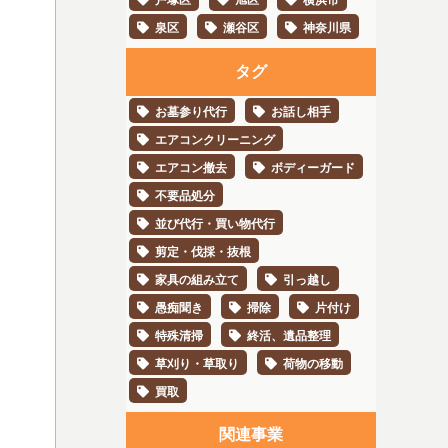
泉区
瀬谷区
神奈川県
タグ
お墓参り代行
お話し相手
エアコンクリーニング
エアコン撤去
ボディーガード
不要品処分
並び代行・買い物代行
剪定・伐採・抜根
家具の組み立て
引っ越し
愚痴聞き
掃除
片付け
特殊清掃
終活、遺品整理
草刈り・草取り
荷物の移動
買取
関連事業